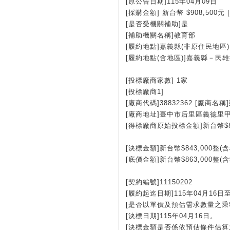
[原公告日期]115年04月09日
[採購金額] 新台幣 $908,500
[是否受機關補助]是
[補助機關名稱]教育部
[履約地點]嘉義縣(非原住民地區)
[履約地點(含地區)]嘉義縣－民雄
[投標廠商家數] 1家
[投標廠商1]
[廠商代碼]38832362 [廠商名
[廠商地址]臺中市后里區義德里甲后路
[得標廠商原始投標金額]新台幣$84
[決標金額]新台幣$843,000整(
[底價金額]新台幣$863,000整(
[契約編號]11150202
[履約起迄日期]115年04月16日
[是否以單價及預估需求數量之乘
[決標日期]115年04月16日。
[決標金額是否係依預估條件估算