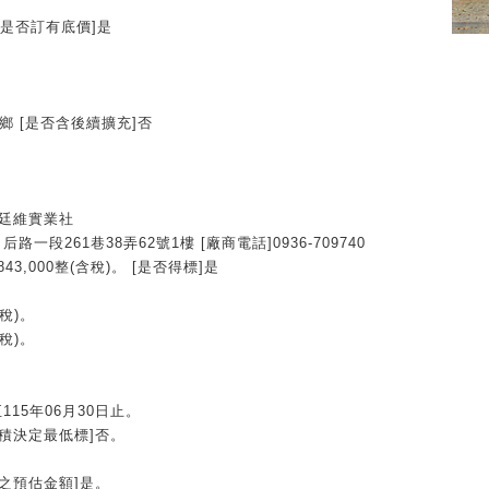
元 [是否訂有底價]是
鄉 [是否含後續擴充]否
稱]廷維實業社
一段261巷38弄62號1樓 [廠商電話]0936-709740
3,000整(含稅)。 [是否得標]是
含稅)。
含稅)。
至115年06月30日止。
積決定最低標]否。
之預估金額]是。