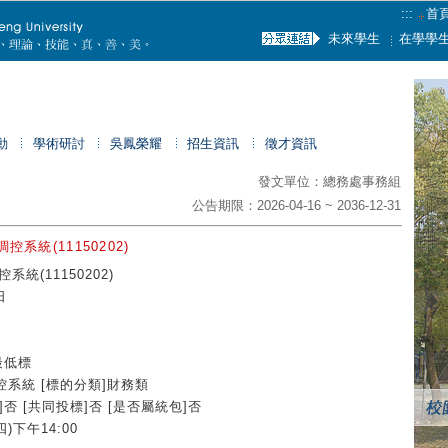
:::
首
未來學生
在學學
動
學術研討
吳鳳榮耀
招生資訊
徵才資訊
發文單位：總務處事務組
公告期限：2026-04-16 ~ 2036-12-31
系統(11150202)
統(11150202)
日
最低標
控系統 [標的分類]財務類
否 [共同投標]否 [是否屬統包]否
)下午14:00