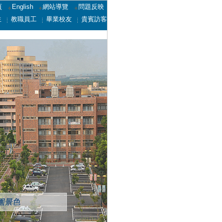
頁
English
網站導覽
問題反映
生
教職員工
畢業校友
貴賓訪客
護