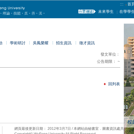
:::
首
未來學生
在學學
動
學術研討
吳鳳榮耀
招生資訊
徵才資訊
發文單位：
公告期限： ~
回列表
網頁最後更新日期：
2012年3月7日
/ 本網站由秘書室．圖書資訊處共同維
Copyright© WuFeng University All Right Reserved.