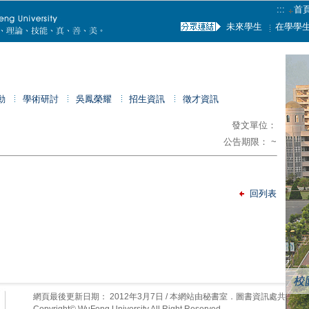
:::
首
未來學生
在學學
動
學術研討
吳鳳榮耀
招生資訊
徵才資訊
發文單位：
公告期限： ~
回列表
網頁最後更新日期：
2012年3月7日
/ 本網站由秘書室．圖書資訊處共同維
Copyright© WuFeng University All Right Reserved.