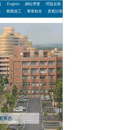
頁
English
網站導覽
問題反映
生
教職員工
畢業校友
貴賓訪客
護