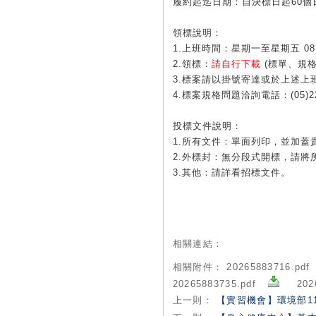
履約起迄日期：自決標日起60個
領標說明：
1.上班時間：星期一至星期五 08:1
2.領標：
請自行下載
(標單、規
3.標案請以掛號寄達或於上述
4.標案規格問題洽詢電話：(05)22
投標文件說明：
1.所有文件：單面列印，並加蓋
2.外標封：無分段式開標，請將
3.其他：請詳看招標文件。
相關連結：
相關附件：
20265883716.pd
20265883735.pdf
202
上一則：
【實習機會】環境部1