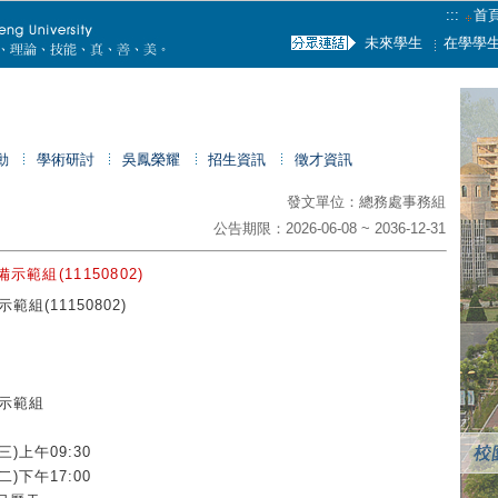
:::
首
未來學生
在學學
動
學術研討
吳鳳榮耀
招生資訊
徵才資訊
發文單位：總務處事務組
公告期限：2026-06-08 ~ 2036-12-31
範組(11150802)
組(11150802)
示範組
)上午09:30
)下午17:00