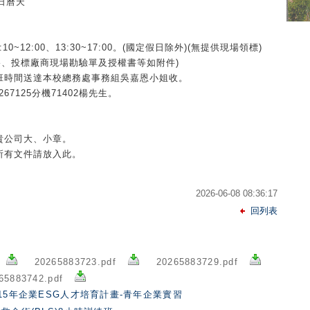
日曆天
0~12:00、13:30~17:00。(國定假日除外)(無提供現場領標)
格、投標廠商現場勘驗單及授權書等如附件)
上班時間送達本校總務處事務組吳嘉恩小姐收。
67125分機71402楊先生。
貴公司大、小章。
所有文件請放入此。
2026-06-08 08:36:17
回列表
f
20265883723.pdf
20265883729.pdf
65883742.pdf
15年企業ESG人才培育計畫-青年企業實習