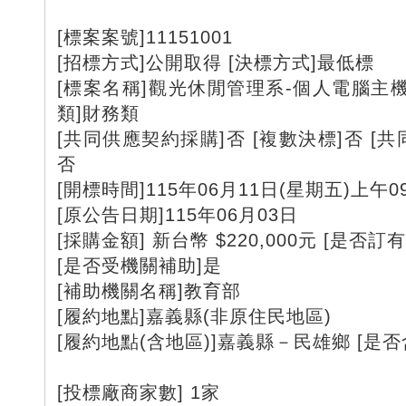
[標案案號]11151001
[招標方式]公開取得 [決標方式]最低標
[標案名稱]觀光休閒管理系-個人電腦主
類]財務類
[共同供應契約採購]否 [複數決標]否 [共
否
[開標時間]115年06月11日(星期五)上午09
[原公告日期]115年06月03日
[採購金額] 新台幣 $220,000元 [是否訂
[是否受機關補助]是
[補助機關名稱]教育部
[履約地點]嘉義縣(非原住民地區)
[履約地點(含地區)]嘉義縣－民雄鄉 [是
[投標廠商家數] 1家