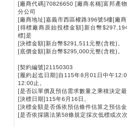
[廠商代碼]70826650 [廠商名稱]富
分公司
[廠商地址]嘉義市西區權路396號5樓[廠商電話
[得標廠商原始投標金額]新台幣$297,19
標]是
[決標金額]新台幣$291,511元整(含稅)。
[底價金額]新台幣$295,000元整(含稅)。
[契約編號]21150303
[履約起迄日期]自115年8月01日中午12:
12:00止。
[是否以單價及預估需求數量之乘積決定最
[決標日期]115年6月16日。
[決標金額是否係依預估條件估算之預估金
[是否依採購法第58條規定採次低標或次