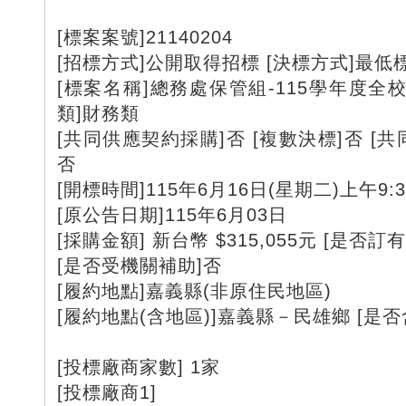
[標案案號]21140204
[招標方式]公開取得招標 [決標方式]最低
[標案名稱]總務處保管組-115學年度全
類]財務類
[共同供應契約採購]否 [複數決標]否 [共
否
[開標時間]115年6月16日(星期二)上午9:3
[原公告日期]115年6月03日
[採購金額] 新台幣 $315,055元 [是否訂
[是否受機關補助]否
[履約地點]嘉義縣(非原住民地區)
[履約地點(含地區)]嘉義縣－民雄鄉 [是
[投標廠商家數] 1家
[投標廠商1]