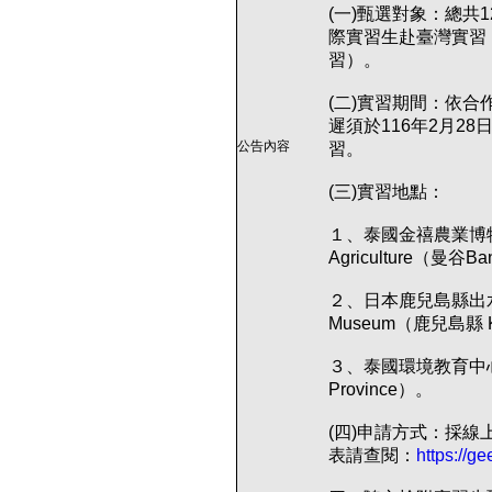
(一)甄選對象：總共
際實習生赴臺灣實習
習）。
(二)實習期間：依合
遲須於116年2月2
公告內容
習。
(三)實習地點：
１、泰國金禧農業博物館 Th
Agriculture（曼谷
２、日本鹿兒島縣出水市鶴
Museum（鹿兒島縣 K
３、泰國環境教育中心 EE
Province）。
(四)申請方式：採線
表請查閱：
https://g