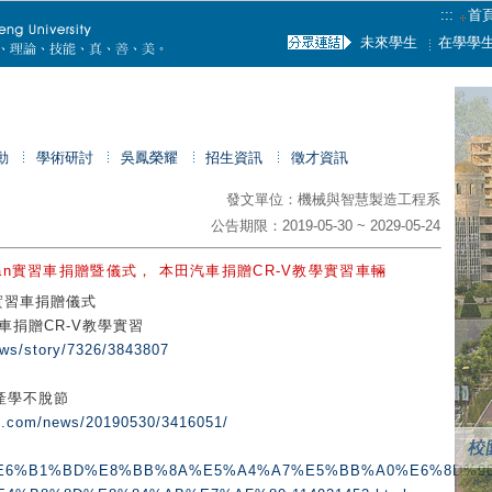
:::
首
未來學生
在學學
動
學術研討
吳鳳榮耀
招生資訊
徵才資訊
發文單位：機械與智慧製造工程系
公告期限：2019-05-30 ~ 2029-05-24
aiwan實習車捐贈暨儀式， 本田汽車捐贈CR-V教學實習車輛
wan實習車捐贈儀式
車捐贈CR-V教學實習
ews/story/7326/3843807
產學不脫節
s.com/news/20190530/3416051/
o.com/%E6%B1%BD%E8%BB%8A%E5%A4%A7%E5%BB%A0%E6%8