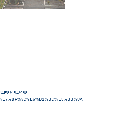
0%E8%B4%88-
%E7%BF%92%E6%B1%BD%E8%BB%8A-