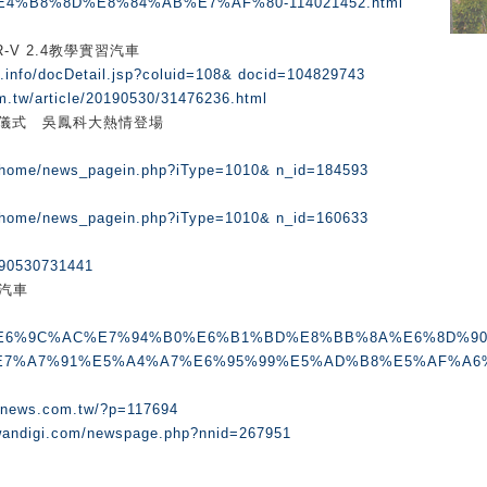
%B8%8D%E8%84%AB%E7%AF%80-114021452.html
-V 2.4教學實習汽車
s.info/docDetail.jsp?coluid=108& docid=104829743
m.tw/article/20190530/31476236.html
習車捐贈儀式 吳鳳科大熱情登場
w/home/news_pagein.php?iType=1010& n_id=184593
/home/news_pagein.php?iType=1010& n_id=160633
190530731441
汽車
com/%E6%9C%AC%E7%94%B0%E6%B1%BD%E8%BB%8A%E6%8D%9
E7%A7%91%E5%A4%A7%E6%95%99%E5%AD%B8%E5%AF%A6
ginews.com.tw/?p=117694
wandigi.com/newspage.php?nnid=267951