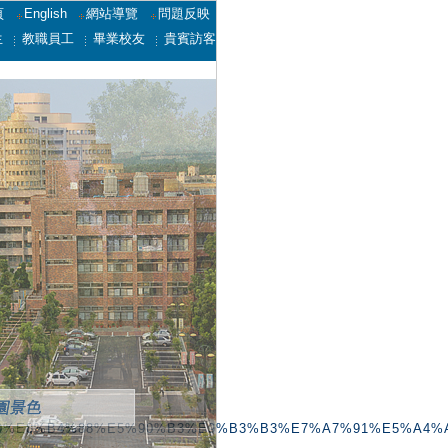
頁
English
網站導覽
問題反映
生
教職員工
畢業校友
貴賓訪客
D%90%E8%B4%88%E5%90%B3%E9%B3%B3%E7%A7%91%E5%A4