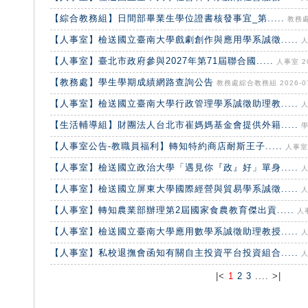
​【綜合教務組】日間部畢業生學位證書核發事宜_第.....
教務處綜
【人事室】檢送國立臺南大學戲劇創作與應用學系誠徵.....
人
【人事室】臺北市政府參與2027年第71屆聯合國.....
人事室 20
【教務處】學生學期成績網路查詢公告
教務處綜合教務組 2026-07
【人事室】檢送國立臺南大學行政管理學系誠徵助理教.....
人
【生活輔導組】財團法人台北市崔媽媽基金會提供外籍.....
學
​【人事室公告-教職員福利】轉知特約商店耐斯王子.....
人事室 
【人事室】檢送國立政治大學「遇見你『政』好」單身.....
人
【人事室】檢送國立屏東大學國際經營與貿易學系誠徵.....
人
【人事室】轉知農業部辦理第2屆國家食農教育傑出貢.....
人事
【人事室】檢送國立臺南大學應用數學系誠徵助理教授.....
人
【人事室】私校退撫會函知有關自主投資平台投資組合.....
人
|<
1
2
3
.... >|