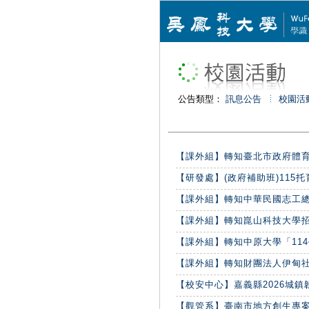
公告類型：
訊息公告
校園活
【課外組】轉知臺北市政府體育局「
【研發處】(政府補助班)115托育
【課外組】轉知中華民國志工總會舉
【課外組】轉知崑山科技大學招募
【課外組】轉知中原大學「114學
【課外組】轉知財團法人伊甸社會福
【校安中心】嘉義縣2026城鎮韌
【觀管系】臺南市地方創生專案辦公